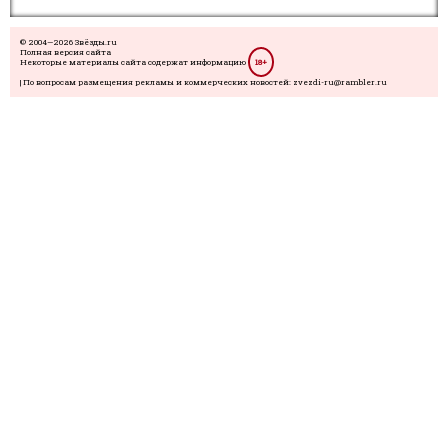
© 2004—2026 Звёзды.ru
Полная версия сайта
Некоторые материалы сайта содержат информацию
18+
| По вопросам размещения рекламы и коммерческих новостей: zvezdi-ru@rambler.ru