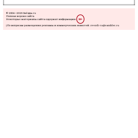
© 2004—2026 Звёзды.ru
Полная версия сайта
Некоторые материалы сайта содержат информацию
18+
| По вопросам размещения рекламы и коммерческих новостей: zvezdi-ru@rambler.ru