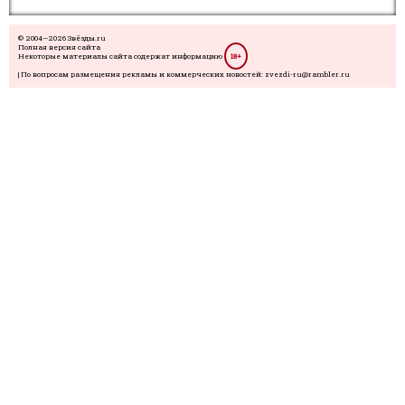
© 2004—2026 Звёзды.ru
Полная версия сайта
Некоторые материалы сайта содержат информацию
18+
| По вопросам размещения рекламы и коммерческих новостей: zvezdi-ru@rambler.ru