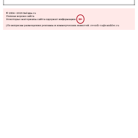
© 2004—2026 Звёзды.ru
Полная версия сайта
Некоторые материалы сайта содержат информацию
18+
| По вопросам размещения рекламы и коммерческих новостей: zvezdi-ru@rambler.ru