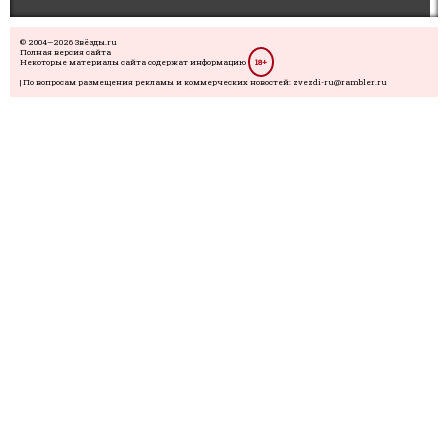
© 2004—2026 Звёзды.ru
Полная версия сайта
Некоторые материалы сайта содержат информацию
18+
| По вопросам размещения рекламы и коммерческих новостей: zvezdi-ru@rambler.ru