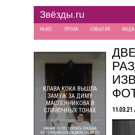
Звёзды.ru
НЬЮС
ПРОЗА
СОБЫТИЯ
МОДА
ДВ
РА
ИЗ
КЛАВА КОКА ВЫШЛА
ФО
ЗАМУЖ ЗА ДИМУ
МАСЛЕННИКОВА В
11.03.21 
СЛИВОЧНЫХ ТОНАХ
НАКАНУНЕ СОСТОЯЛАСЬ СВАДЬБА,
КОТОРУЮ МНОГИЕ ЖДАЛИ, НО МАЛО