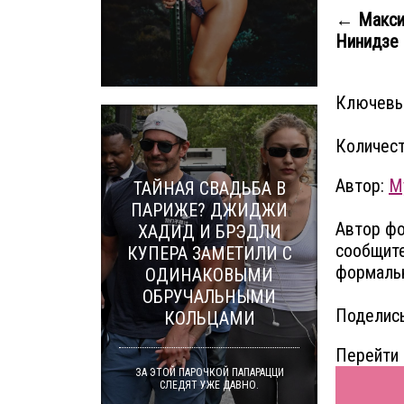
← Максим
Нинидзе с
Ключевы
Количест
Автор:
M
ТАЙНАЯ СВАДЬБА В
ПАРИЖЕ? ДЖИДЖИ
Автор фо
ХАДИД И БРЭДЛИ
сообщите
КУПЕРА ЗАМЕТИЛИ С
формальн
ОДИНАКОВЫМИ
ОБРУЧАЛЬНЫМИ
Поделись
КОЛЬЦАМИ
Перейти 
ЗА ЭТОЙ ПАРОЧКОЙ ПАПАРАЦЦИ
СЛЕДЯТ УЖЕ ДАВНО.