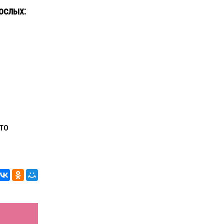
ослых:
то