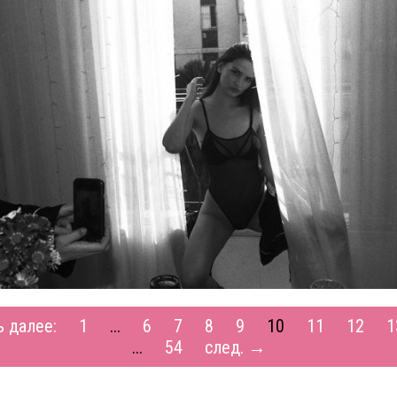
ь далее:
1
...
6
7
8
9
10
11
12
1
...
54
след. →