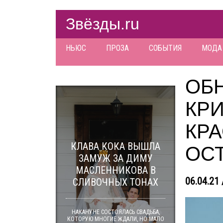
Звёзды.ru
НЬЮС
ПРОЗА
СОБЫТИЯ
МОДА
ОБ
КР
КРА
КЛАВА КОКА ВЫШЛА
ОС
ЗАМУЖ ЗА ДИМУ
МАСЛЕННИКОВА В
06.04.21 
СЛИВОЧНЫХ ТОНАХ
НАКАНУНЕ СОСТОЯЛАСЬ СВАДЬБА,
КОТОРУЮ МНОГИЕ ЖДАЛИ, НО МАЛО