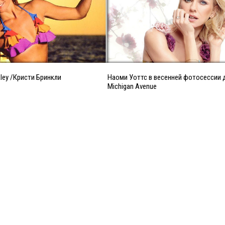
nkley /Кристи Бринкли
Наоми Уоттс в весенней фотосессии 
Michigan Avenue