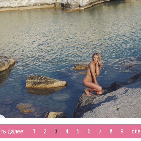
ть далее:
1
2
3
4
5
6
7
8
9
сле