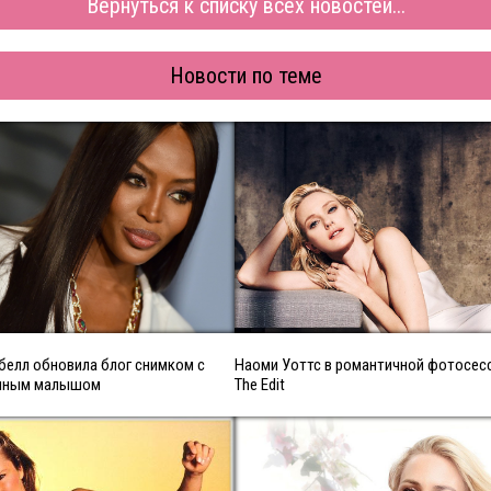
Вернуться к списку всех новостей...
Новости по теме
белл обновила блог снимком с
Наоми Уоттс в романтичной фотосес
нным малышом
The Edit