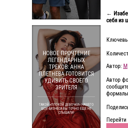
← Изабе
себя из 
Ключевы
НОВОЕ ПРОЧТЕНИЕ
Количест
ЛЕГЕНДАРНЫХ
Автор:
M
ТРЕКОВ: АННА
ПЛЕТНЕВА ГОТОВИТСЯ
Автор фо
УДИВИТЬ СВОЕГО
сообщите
ЗРИТЕЛЯ
формальн
ТАКОЙ «ПЛОХОЙ ДЕВОЧКИ» НАШЕГО
Поделись
ШОУ-БИЗНЕСА ВЫ ТОЧНО ЕЩЕ НЕ
СЛЫШАЛИ!
Перейти 