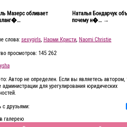
ль Мазерс обливает
Наталья Бондарчук объ
шланг�...
почему н�... →
е слова:
sexygirls
,
Наоми Кристи
,
Naomi Christie
во просмотров: 145 262
ysha
то: Автор не определен. Если вы являетесь автором, 
 администрации для урегулирования юридических
остей.
 с друзьями:
в галерею