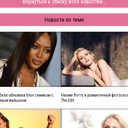
Вернуться к списку всех новостей...
Новости по теме
белл обновила блог снимком с
Наоми Уоттс в романтичной фотосес
нным малышом
The Edit