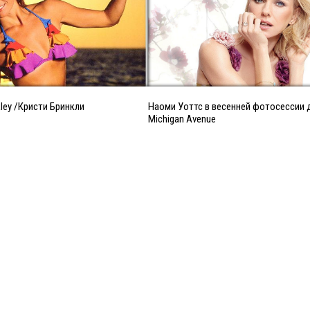
nkley /Кристи Бринкли
Наоми Уоттс в весенней фотосессии 
Michigan Avenue