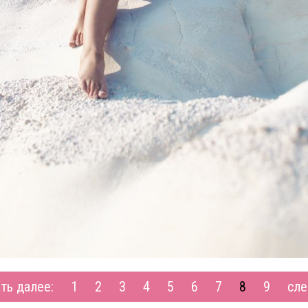
ть далее:
1
2
3
4
5
6
7
8
9
сле