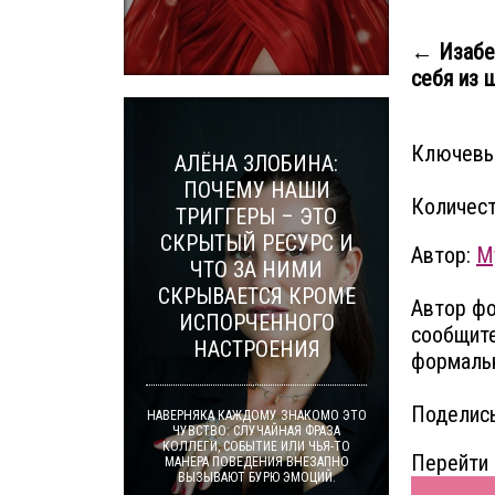
← Изабе
себя из 
Ключевы
АЛЁНА ЗЛОБИНА:
ПОЧЕМУ НАШИ
Количест
ТРИГГЕРЫ – ЭТО
СКРЫТЫЙ РЕСУРС И
Автор:
M
ЧТО ЗА НИМИ
СКРЫВАЕТСЯ КРОМЕ
Автор фо
ИСПОРЧЕННОГО
сообщите
НАСТРОЕНИЯ
формальн
Поделись
НАВЕРНЯКА КАЖДОМУ ЗНАКОМО ЭТО
ЧУВСТВО: СЛУЧАЙНАЯ ФРАЗА
КОЛЛЕГИ, СОБЫТИЕ ИЛИ ЧЬЯ-ТО
Перейти 
МАНЕРА ПОВЕДЕНИЯ ВНЕЗАПНО
ВЫЗЫВАЮТ БУРЮ ЭМОЦИЙ.