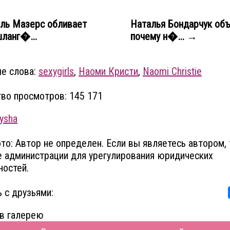
ль Мазерс обливает
Наталья Бондарчук объ
шланг�...
почему н�... →
е слова:
sexygirls
,
Наоми Кристи
,
Naomi Christie
во просмотров: 145 171
ysha
то: Автор не определен. Если вы являетесь автором, 
 администрации для урегулирования юридических
остей.
 с друзьями:
в галерею