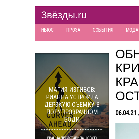
Звёзды.ru
НЬЮС
ПРОЗА
СОБЫТИЯ
МОДА
ОБ
КР
КРА
МАГИЯ ИЗГИБОВ:
ОС
РИАННА УСТРОИЛА
ДЕРЗКУЮ СЪЕМКУ В
ПОЛУПРОЗРАЧНОМ
06.04.21 
БОДИ
РИАННА ПРЕДСТАВИЛА НОВУЮ