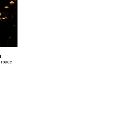
и
 голое