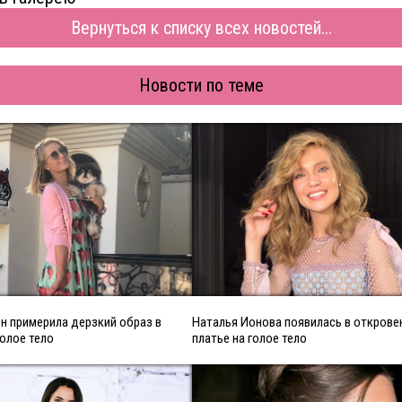
Вернуться к списку всех новостей...
Новости по теме
н примерила дерзкий образ в
Наталья Ионова появилась в откров
голое тело
платье на голое тело