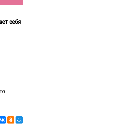
ает себя
то