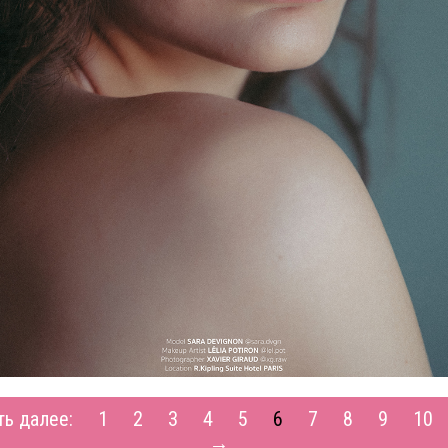
ть далее:
1
2
3
4
5
6
7
8
9
10
→