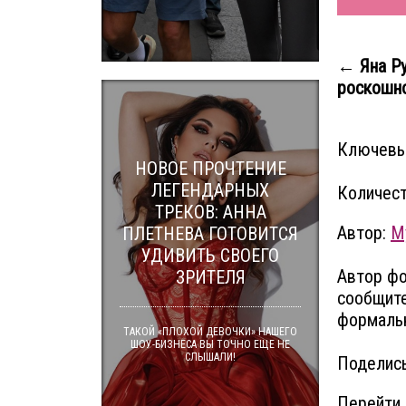
← Яна Ру
роскошно
Ключевы
НОВОЕ ПРОЧТЕНИЕ
ЛЕГЕНДАРНЫХ
Количест
ТРЕКОВ: АННА
Автор:
M
ПЛЕТНЕВА ГОТОВИТСЯ
УДИВИТЬ СВОЕГО
Автор фо
ЗРИТЕЛЯ
сообщите
формальн
ТАКОЙ «ПЛОХОЙ ДЕВОЧКИ» НАШЕГО
ШОУ-БИЗНЕСА ВЫ ТОЧНО ЕЩЕ НЕ
СЛЫШАЛИ!
Поделись
Перейти 