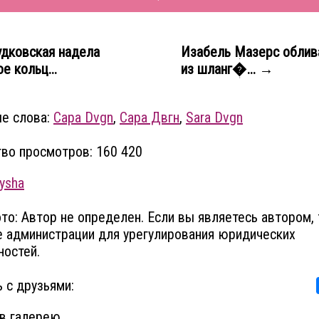
дковская надела
Изабель Мазерс облив
е кольц...
из шланг�... →
е слова:
Сара Dvgn
,
Сара Двгн
,
Sara Dvgn
во просмотров: 160 420
ysha
то: Автор не определен. Если вы являетесь автором, 
 администрации для урегулирования юридических
остей.
 с друзьями:
в галерею