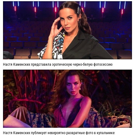
Настя Каменских представила эротическую черно-белую фотосессию
Настя Каменских публикует невероятно развратные фото в купальнике