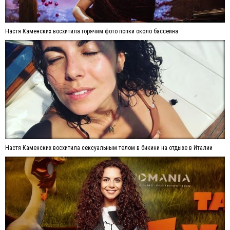
Настя Каменских восхитила горячим фото попки около бассейна
Настя Каменских восхитила сексуальным телом в бикини на отдыхе в Италии