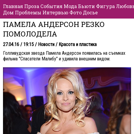
Главная
Проза
События
Мода
Бьюти
Фигура
Любов
Дом
Проблемы
Интервью
Фото
Досье
ПАМЕЛА АНДЕРСОН РЕЗКО
ПОМОЛОДЕЛА
27.04.16 / 19:15 /
Новости
/
Красота и пластика
Голливудская звезда
Памела Андерсон
появилась на съемках
фильма "Спасатели Малибу" и удивила внешним видом.