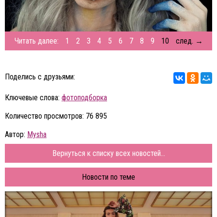
Читать далее:
1
2
3
4
5
6
7
8
9
10
след. →
Поделись с друзьями:
Ключевые слова:
фотоподборка
Количество просмотров: 76 895
Автор:
Mysha
Вернуться к списку всех новостей...
Новости по теме