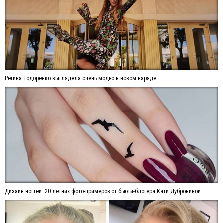
Регина Тодоренко выглядела очень модно в новом наряде
Дизайн ногтей: 20 летних фото-примеров от бьюти-блогера Кати Дубровиной