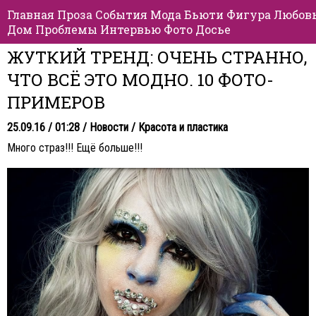
Главная
Проза
События
Мода
Бьюти
Фигура
Любов
Дом
Проблемы
Интервью
Фото
Досье
ЖУТКИЙ ТРЕНД: ОЧЕНЬ СТРАННО,
ЧТО ВСЁ ЭТО МОДНО. 10 ФОТО-
ПРИМЕРОВ
25.09.16 / 01:28 /
Новости
/
Красота и пластика
Много страз!!! Ещё больше!!!