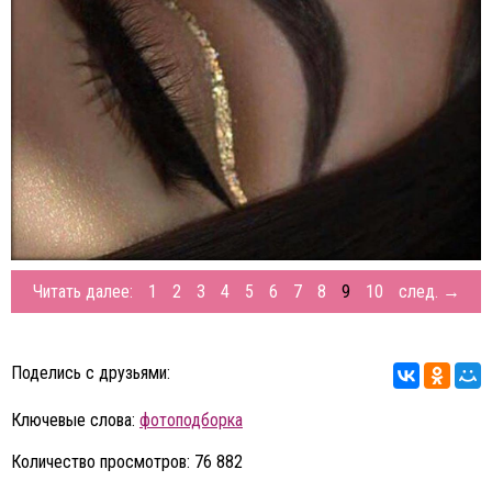
Читать далее:
1
2
3
4
5
6
7
8
9
10
след. →
Поделись с друзьями:
Ключевые слова:
фотоподборка
Количество просмотров: 76 882