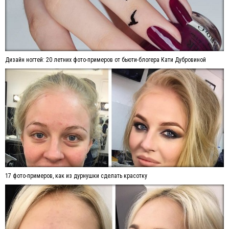
Дизайн ногтей: 20 летних фото-примеров от бьюти-блогера Кати Дубровиной
17 фото-примеров, как из дурнушки сделать красотку