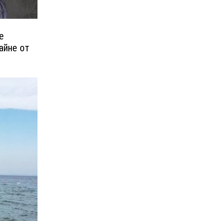
е
айне от