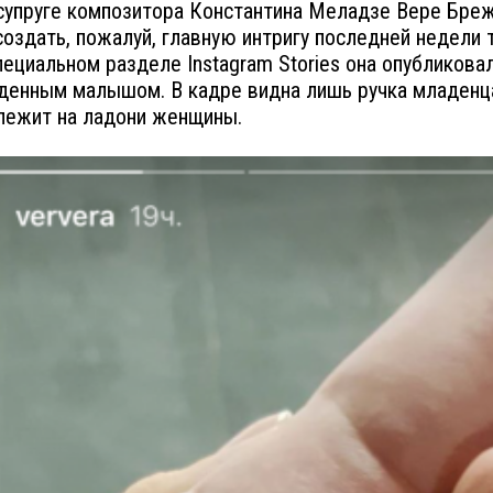
супруге композитора Константина Меладзе Вере Бре
создать, пожалуй, главную интригу последней недели 
специальном разделе Instagram Stories она опубликова
енным малышом. В кадре видна лишь ручка младенц
лежит на ладони женщины.