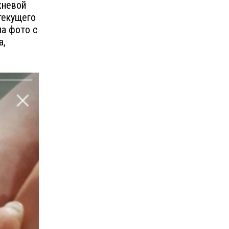
жневой
текущего
ла фото с
а,