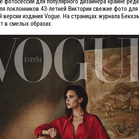
 фотосессии для популярного дизайнера крайне редк
ля поклонников 43-летней Виктории свежие фото для
й версии издания Vogue. На страницах журнала Бекхэ
т в смелых образах.