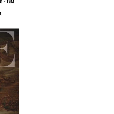
и - тем
м