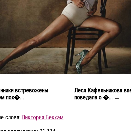
нники встревожены
Леся Кафельникова вп
м пох�...
поведала о �... →
е слова:
Виктория Бекхэм