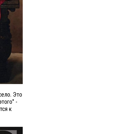
село. Это
того" -
тся к