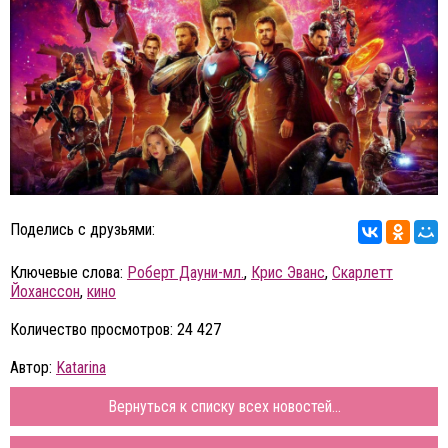
Поделись с друзьями:
Ключевые слова:
Роберт Дауни-мл.
,
Крис Эванс
,
Скарлетт
Йоханссон
,
кино
Количество просмотров: 24 427
Автор:
Katarina
Вернуться к списку всех новостей...