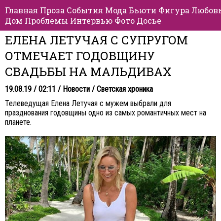
Главная
Проза
События
Мода
Бьюти
Фигура
Любов
Дом
Проблемы
Интервью
Фото
Досье
ЕЛЕНА ЛЕТУЧАЯ С СУПРУГОМ
ОТМЕЧАЕТ ГОДОВЩИНУ
СВАДЬБЫ НА МАЛЬДИВАХ
19.08.19 / 02:11 /
Новости
/
Светская хроника
Телеведущая Елена Летучая с мужем выбрали для
празднования годовщины одно из самых романтичных мест на
планете.