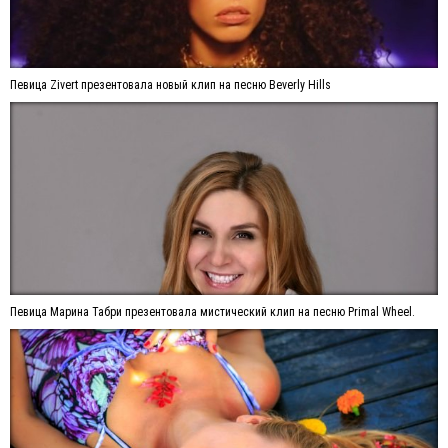
Певица Zivert презентовала новый клип на песню Beverly Hills
Певица Марина Табри презентовала мистический клип на песню Primal Wheel.