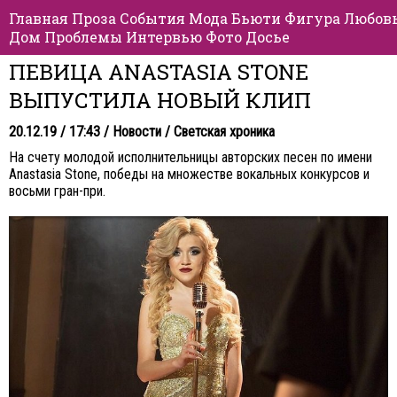
Главная
Проза
События
Мода
Бьюти
Фигура
Любов
Дом
Проблемы
Интервью
Фото
Досье
ПЕВИЦА ANASTASIA STONE
ВЫПУСТИЛА НОВЫЙ КЛИП
20.12.19 / 17:43 /
Новости
/
Светская хроника
На счету молодой исполнительницы авторских песен по имени
Anastasia Stone, победы на множестве вокальных конкурсов и
восьми гран-при.