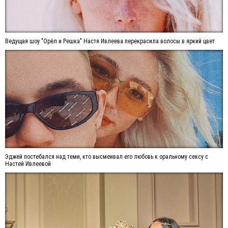
Ведущая шоу "Орёл и Решка" Настя Ивлеева перекрасила волосы в яркий цвет
Эджей постебался над теми, кто высмеивал его любовь к оральному сексу с
Настей Ивлеевой