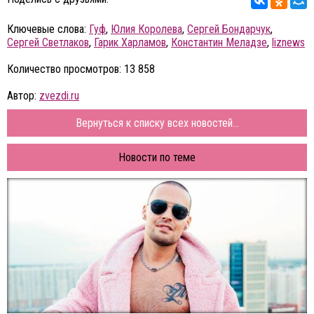
Ключевые слова:
Гуф
,
Юлия Королева
,
Сергей Бондарчук
,
Сергей Светлаков
,
Гарик Харламов
,
Константин Меладзе
,
liznews
Количество просмотров: 13 858
Автор:
zvezdi.ru
Вернуться к списку всех новостей...
Новости по теме