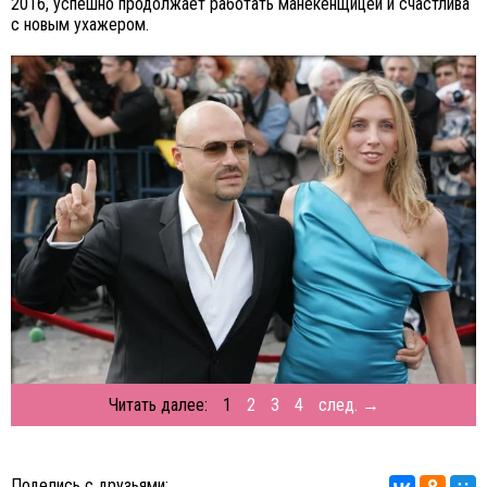
2016, успешно продолжает работать манекенщицей и счастлива
с новым ухажером.
Читать далее:
1
2
3
4
след. →
Поделись с друзьями: