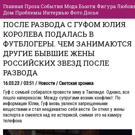
Главная
Проза
События
Мода
Бьюти
Фигура
Любов
Дом
Проблемы
Интервью
Фото
Досье
ПОСЛЕ РАЗВОДА С ГУФОМ ЮЛИЯ
КОРОЛЕВА ПОДАЛАСЬ В
ФУТБЛОГЕРЫ. ЧЕМ ЗАНИМАЮТСЯ
ДРУГИЕ БЫВШИЕ ЖЕНЫ
РОССИЙСКИХ ЗВЕЗД ПОСЛЕ
РАЗВОДА
16.03.23 / 03:51 /
Новости
/
Светская хроника
Гуф с семьей собирался провести зиму в Таиланде. Однако, все
пошло наперекосяк. Между супругами возник конфликт. По
информации Юлии, Гуф вновь увлекся запрещенными
веществами и стал неадекватно себя вести. Он отнял у жены
паспорта и смеялся над ее истерикой, снимая это на камеру
телефона.