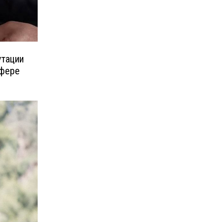
утации
сфере