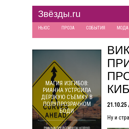
Звёзды.ru
НЬЮС
ПРОЗА
СОБЫТИЯ
МОДА
ВИ
ПР
ПР
МАГИЯ ИЗГИБОВ:
КИ
РИАННА УСТРОИЛА
ДЕРЗКУЮ СЪЕМКУ В
ПОЛУПРОЗРАЧНОМ
21.10.25 
БОДИ
Ну и стр
РИАННА ПРЕДСТАВИЛА НОВУЮ