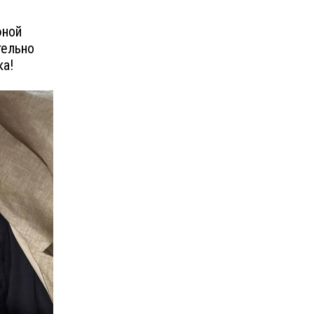
юной
тельно
ка!