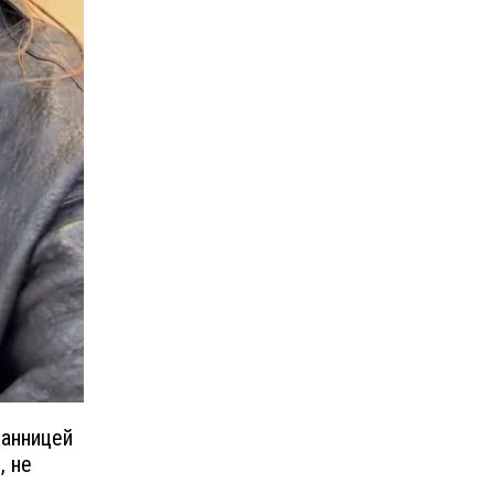
ранницей
, не