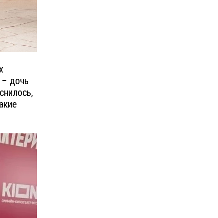
х
 – дочь
снилось,
Какие