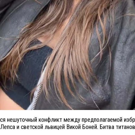
ся нешуточный конфликт между предполагаемой изб
 Лепса и светской львицей Викой Боней. Битва титанов