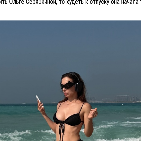
ить Ольге Серябкиной, то худеть к отпуску она начала