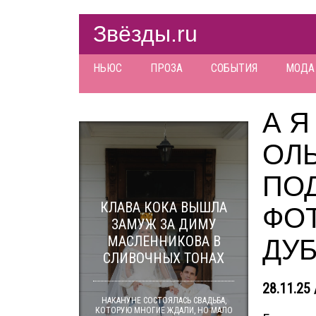
Звёзды.ru
НЬЮС
ПРОЗА
СОБЫТИЯ
МОДА
А 
ОЛ
ПО
КЛАВА КОКА ВЫШЛА
ФО
ЗАМУЖ ЗА ДИМУ
МАСЛЕННИКОВА В
ДУ
СЛИВОЧНЫХ ТОНАХ
28.11.25 
НАКАНУНЕ СОСТОЯЛАСЬ СВАДЬБА,
КОТОРУЮ МНОГИЕ ЖДАЛИ, НО МАЛО