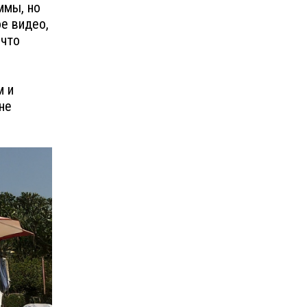
ммы, но
е видео,
 что
м и
не