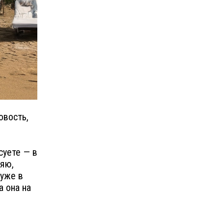
овость,
 суете — в
няю,
 уже в
а она на