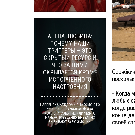
АЛЁНА ЗЛОБИНА:
ПОЧЕМУ НАШИ
ТРИГГЕРЫ – ЭТО
СКРЫТЫЙ РЕСУРС И
ЧТО ЗА НИМИ
Серябкин
СКРЫВАЕТСЯ КРОМЕ
поскольк
ИСПОРЧЕННОГО
НАСТРОЕНИЯ
- Когда м
любых св
НАВЕРНЯКА КАЖДОМУ ЗНАКОМО ЭТО
когда ра
ЧУВСТВО: СЛУЧАЙНАЯ ФРАЗА
КОЛЛЕГИ, СОБЫТИЕ ИЛИ ЧЬЯ-ТО
конце де
МАНЕРА ПОВЕДЕНИЯ ВНЕЗАПНО
своей ст
ВЫЗЫВАЮТ БУРЮ ЭМОЦИЙ.