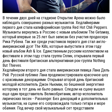
В течении двух дней на стадионе Открытие Арена можно было
наблюдать совершенно разных музыкантов. Хедлайнерами
первого дня стала калифорнийская группа Red Hot Chili Peppers.
Музыканты вернулись в Россию с новым альбомом The Getaway,
который впервые за 25 лет был записан без участия продюсера
Рика Рубена. Так же среди участников первого дня стал англо-
американский дуэт The Kills, которые выпустили в этом году
новый альбом Ash & Ice. Единственным русским коллективом на
фестивале в этом году стала группа Сплин, открывала первый
день фестиваля британская альтернативная рок-группа Nothing
But Thieves.
Хедлайнером второго дня стала американская певица Лана Дель
Рей. Русской публике Лана продемонстрировала красочное шоу
с красивыми декорациями. Открывал второй день британский
молодой исполнитель Джон Ньюман, по бешенной энергетике
которому в тот день не было равных. Следом на сцену вышел
еще один представитель Великобритании, автор-исполнитель
лирических песен - Passenger. Без декораций и дополнительных
музыкантов, на сцене его сопровождала только гитара и море
обаяния. Под вечер свой музыкальный сет представили