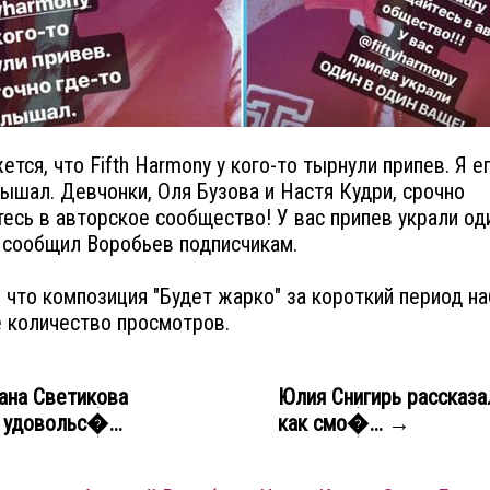
ется, что Fifth Harmony у кого-то тырнули припев. Я е
лышал. Девчонки, Оля Бузова и Настя Кудри, срочно
есь в авторское сообщество! У вас припев украли од
 сообщил Воробьев подписчикам.
 что композиция "Будет жарко" за короткий период н
 количество просмотров.
ана Светикова
Юлия Снигирь рассказа
 удовольс�...
как смо�... →