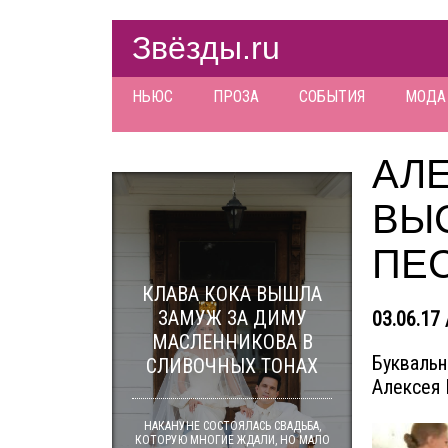
Звёзды.ru
НЬЮС
ПРОЗА
СОБЫТИЯ
МОДА
АЛ
ВЫС
ПЕ
КЛАВА КОКА ВЫШЛА
ЗАМУЖ ЗА ДИМУ
03.06.17 
МАСЛЕННИКОВА В
Буквальн
СЛИВОЧНЫХ ТОНАХ
Алексея 
НАКАНУНЕ СОСТОЯЛАСЬ СВАДЬБА,
КОТОРУЮ МНОГИЕ ЖДАЛИ, НО МАЛО