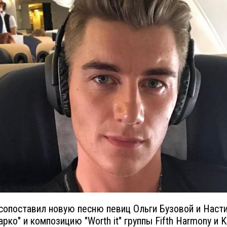
сопоставил новую песню певиц Ольги Бузовой и Наст
рко" и композицию "Worth it" группы Fifth Harmony и Ki