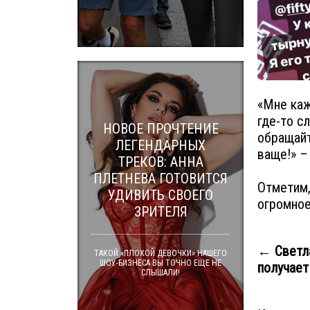
«Мне каж
где-то с
НОВОЕ ПРОЧТЕНИЕ
обращайт
ЛЕГЕНДАРНЫХ
ваще!» –
ТРЕКОВ: АННА
ПЛЕТНЕВА ГОТОВИТСЯ
Отметим,
УДИВИТЬ СВОЕГО
огромное
ЗРИТЕЛЯ
← Светл
ТАКОЙ «ПЛОХОЙ ДЕВОЧКИ» НАШЕГО
ШОУ-БИЗНЕСА ВЫ ТОЧНО ЕЩЕ НЕ
получает
СЛЫШАЛИ!