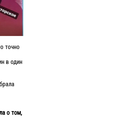
го точно
ин в один
абрала
ла о том,