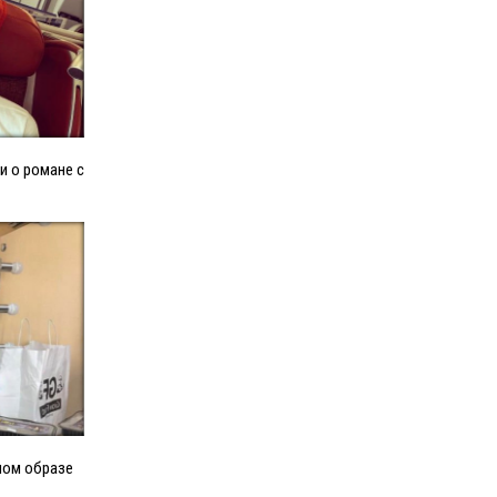
и о романе с
ном образе