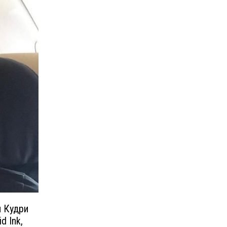
и Кудри
d Ink,