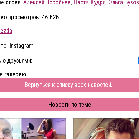
е слова:
Алексей Воробьев
,
Настя Кудри
,
Ольга Бузо
во просмотров: 46 826
vezda
то: Instagram
 с друзьями:
в галерею
Вернуться к списку всех новостей...
Новости по теме