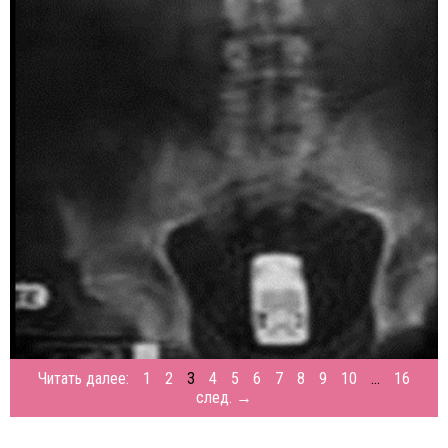
Читать далее:
1
2
3
4
5
6
7
8
9
10
...
16
след. →