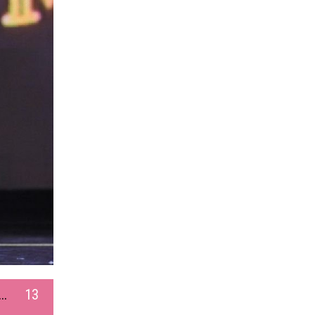
...
13