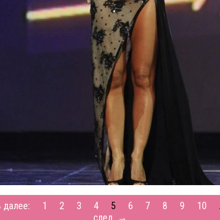
 далее:
1
2
3
4
5
6
7
8
9
10
след. →