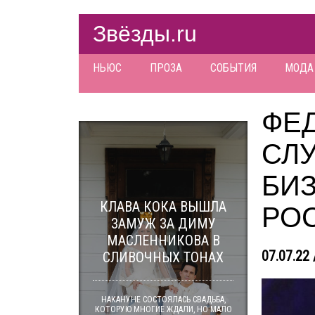
Звёзды.ru
НЬЮС
ПРОЗА
СОБЫТИЯ
МОДА
ФЕ
СЛ
БИЗ
КЛАВА КОКА ВЫШЛА
РО
ЗАМУЖ ЗА ДИМУ
МАСЛЕННИКОВА В
07.07.22 
СЛИВОЧНЫХ ТОНАХ
НАКАНУНЕ СОСТОЯЛАСЬ СВАДЬБА,
КОТОРУЮ МНОГИЕ ЖДАЛИ, НО МАЛО