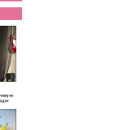
очему не
ладзе