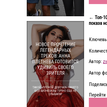
← Топ-10
показа н
Ключевы
НОВОЕ ПРОЧТЕНИЕ
ЛЕГЕНДАРНЫХ
Количест
ТРЕКОВ: АННА
Автор:
zv
ПЛЕТНЕВА ГОТОВИТСЯ
УДИВИТЬ СВОЕГО
Автор фо
ЗРИТЕЛЯ
Поделись
ТАКОЙ «ПЛОХОЙ ДЕВОЧКИ» НАШЕГО
ШОУ-БИЗНЕСА ВЫ ТОЧНО ЕЩЕ НЕ
Перейти 
СЛЫШАЛИ!