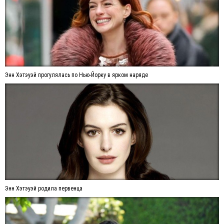
Энн Хэтэуэй прогулялась по Нью-Йорку в ярком наряде
Энн Хэтэуэй родила первенца