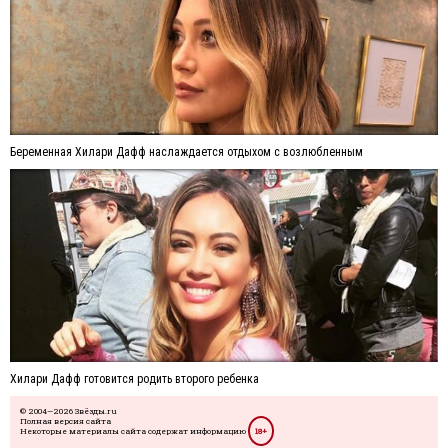
Беременная Хилари Дафф наслаждается отдыхом с возлюбленным
Хилари Дафф готовится родить второго ребенка
© 2004—2026 Звёзды.ru
Полная версия сайта
Некоторые материалы сайта содержат информацию
18+