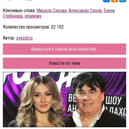
Ключевые слова:
Мишель Серова
,
Александр Серов
,
Елена
Стебенева
,
olganews
Количество просмотров: 22 152
Автор:
zvezdi.ru
Вернуться к списку всех новостей...
Новости по теме