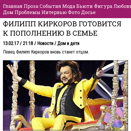
Главная
Проза
События
Мода
Бьюти
Фигура
Любов
Дом
Проблемы
Интервью
Фото
Досье
ФИЛИПП КИРКОРОВ ГОТОВИТСЯ
К ПОПОЛНЕНИЮ В СЕМЬЕ
13.02.17 / 21:18 /
Новости
/
Дом и дети
Певец Филипп Киркоров вновь станет отцом.