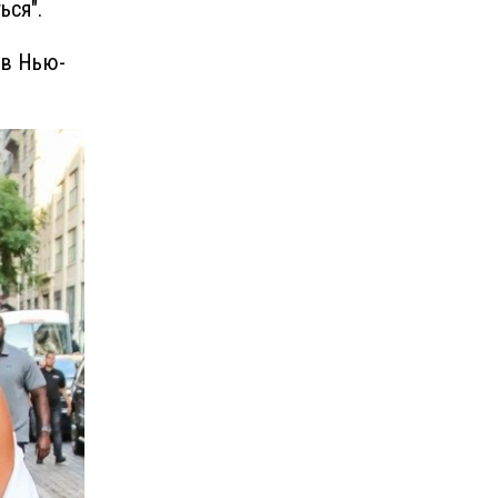
ься".
 в Нью-