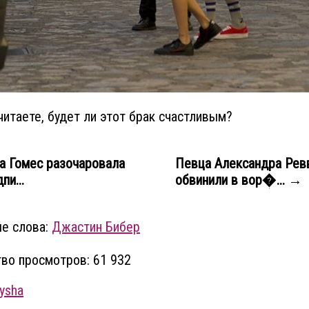
читаете, будет ли этот брак счастливым?
а Гомес разочаровала
Певца Александра Рев
пи...
обвинили в вор�... →
е слова:
Джастин Бибер
во просмотров: 61 932
ysha