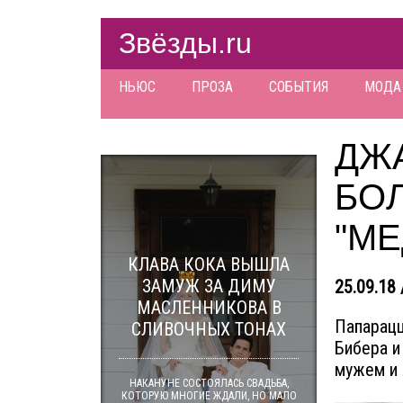
Звёзды.ru
НЬЮС
ПРОЗА
СОБЫТИЯ
МОДА
ДЖ
БО
"М
КЛАВА КОКА ВЫШЛА
ЗАМУЖ ЗА ДИМУ
25.09.18 
МАСЛЕННИКОВА В
Папарацц
СЛИВОЧНЫХ ТОНАХ
Бибера и
мужем и 
НАКАНУНЕ СОСТОЯЛАСЬ СВАДЬБА,
КОТОРУЮ МНОГИЕ ЖДАЛИ, НО МАЛО