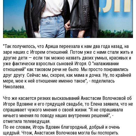
"Так получилось, что Ариша переехала к нам два года назад, на
заре наших с Игорем отношений. Потом уже с нами стали жить и
другие дети — если так можно назвать двоих умных, красивых и
уже фактически взрослых сыновей Игоря. О "налаживании
отношений" как таковом речи не было. Мы просто понравились
друг другу. Сейчас мы, скорее, как мама и дочка. Ну, по крайней
мере, мое к ней отношение именно такое", - поделилась
Николаева.
Что же касается резких высказываний Анастасии Волочковой об
Игоре Вдовине и его грядущей свадьбе, то Елена заявила, что не
спрашивает чужого мнения о своей жизни. "Я не спрашивала
ничьего мнения по поводу наших внутренних решений", -
отметила телеведущая.
По ее словам, Игорь Вдовин благородный, добрый и очень
щедрый. Чтож, Анастасия Волочкова могла бы поспорить.