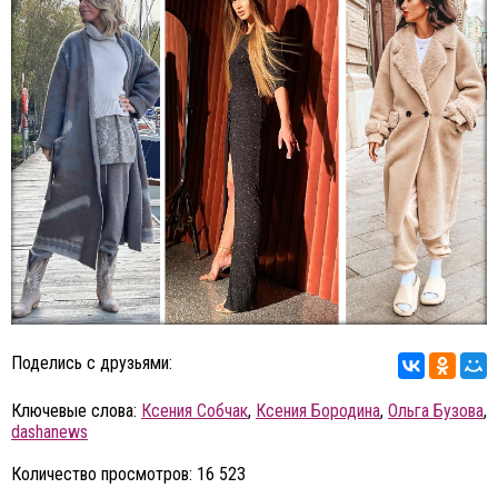
Поделись с друзьями:
Ключевые слова:
Ксения Собчак
,
Ксения Бородина
,
Ольга Бузова
,
dashanews
Количество просмотров: 16 523