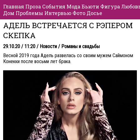
Главная
Проза
События
Мода
Бьюти
Фигура
Любов
Дом
Проблемы
Интервью
Фото
Досье
АДЕЛЬ ВСТРЕЧАЕТСЯ С РЭПЕРОМ
СКЕПКА
29.10.20 / 11:20 /
Новости
/
Романы и свадьбы
Весной 2019 года Адель развелась со своим мужем Саймоном
Конекки после восьми лет брака.