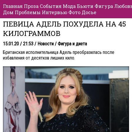
Главная
Проза
События
Мода
Бьюти
Фигура
Любов
Дом
Проблемы
Интервью
Фото
Досье
ПЕВИЦА АДЕЛЬ ПОХУДЕЛА НА 45
КИЛОГРАММОВ
15.01.20 / 21:53 /
Новости
/
Фигура и диета
Британская исполнительница Адель преобразилась после
избавления от десятков лишних кило.