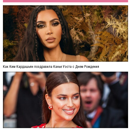
Как Ким Кардашьян поздравила Канье Уэста с Днем Рождения