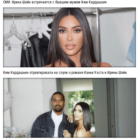
СМИ: Ирина Шейк встречается с бывшим мужем Ким Кардашьян
Ким Кардашьян отреагировала на слухи о романе Канье Уэста и Ирины Шейк