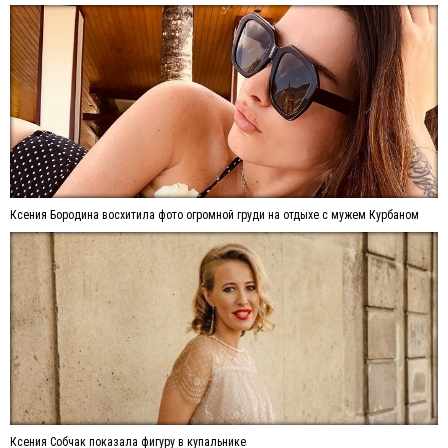
Ксения Бородина восхитила фото огромной груди на отдыхе с мужем Курбаном
Ксения Собчак показала фигуру в купальнике