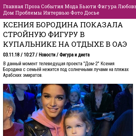
Главная
Проза
События
Мода
Бьюти
Фигура
Любов
Дом
Проблемы
Интервью
Фото
Досье
КСЕНИЯ БОРОДИНА ПОКАЗАЛА
СТРОЙНУЮ ФИГУРУ В
КУПАЛЬНИКЕ НА ОТДЫХЕ В ОАЭ
03.11.18 / 10:27 /
Новости
/
Фигура и диета
В данный момент телеведущая проекта "Дом-2" Ксения
Бородина с семьёй нежится под солнечными лучами на пляжах
Арабских эмиратов.