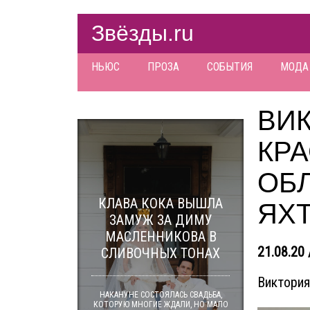
Звёзды.ru
НЬЮС
ПРОЗА
СОБЫТИЯ
МОДА
ВИ
КРА
ОБ
КЛАВА КОКА ВЫШЛА
ЯХ
ЗАМУЖ ЗА ДИМУ
МАСЛЕННИКОВА В
21.08.20 
СЛИВОЧНЫХ ТОНАХ
Виктория
НАКАНУНЕ СОСТОЯЛАСЬ СВАДЬБА,
КОТОРУЮ МНОГИЕ ЖДАЛИ, НО МАЛО