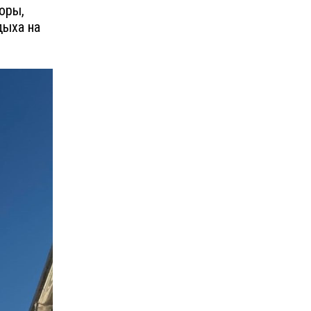
горы,
дыха на