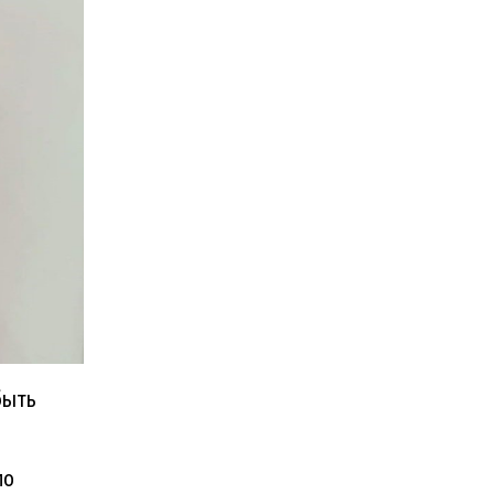
быть
по