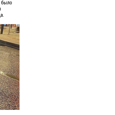
о было
я
а.