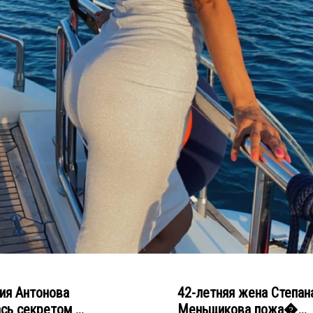
ия Антонова
42-летняя жена Степан
сь секретом ...
Меньщикова пожа�...