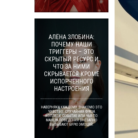
АЛЁНА ЗЛОБИНА:
ПОЧЕМУ НАШИ
ТРИГГЕРЫ – ЭТО
СКРЫТЫЙ РЕСУРС И
ЧТО ЗА НИМИ
СКРЫВАЕТСЯ КРОМЕ
ИСПОРЧЕННОГО
НАСТРОЕНИЯ
НАВЕРНЯКА КАЖДОМУ ЗНАКОМО ЭТО
ЧУВСТВО: СЛУЧАЙНАЯ ФРАЗА
КОЛЛЕГИ, СОБЫТИЕ ИЛИ ЧЬЯ-ТО
МАНЕРА ПОВЕДЕНИЯ ВНЕЗАПНО
ВЫЗЫВАЮТ БУРЮ ЭМОЦИЙ.