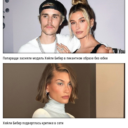
Папарацци засняли модель Хейли Бибер в пикантном образе без юбки
Хейли Бибер подверглась критике в сети