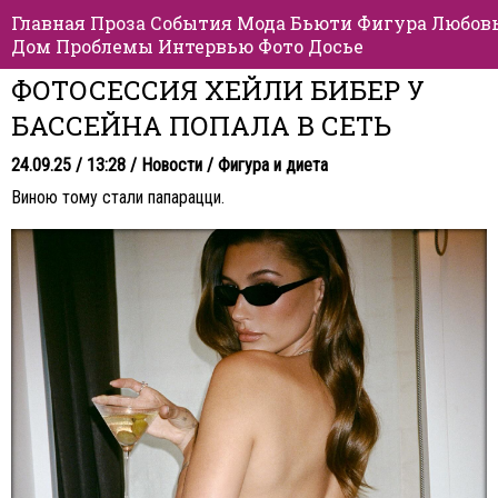
Главная
Проза
События
Мода
Бьюти
Фигура
Любов
Дом
Проблемы
Интервью
Фото
Досье
ФОТОСЕССИЯ ХЕЙЛИ БИБЕР У
БАССЕЙНА ПОПАЛА В СЕТЬ
24.09.25 / 13:28 /
Новости
/
Фигура и диета
Виною тому стали папарацци.