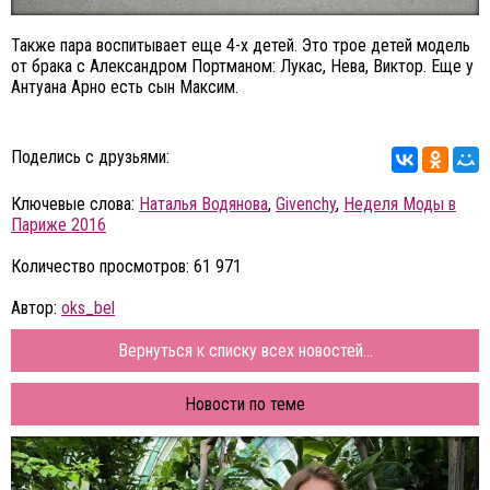
Также пара воспитывает еще 4-х детей. Это трое детей модель
от брака с Александром Портманом: Лукас, Нева, Виктор. Еще у
Антуана Арно есть сын Максим.
Поделись с друзьями:
Ключевые слова:
Наталья Водянова
,
Givenchy
,
Неделя Моды в
Париже 2016
Количество просмотров: 61 971
Автор:
oks_bel
Вернуться к списку всех новостей...
Новости по теме