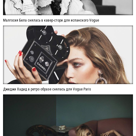
Малгосия Бела снялась в кавер-стори для испанского Vogue
Джиджи Хадид в ретро образе снялась для Vogue Paris