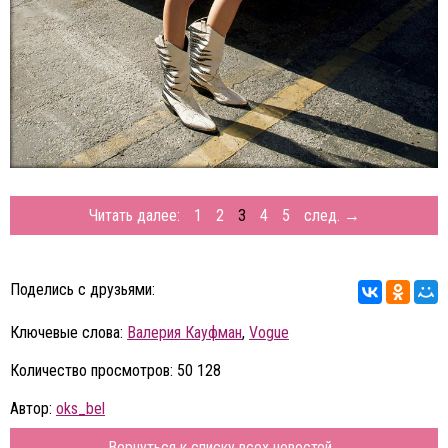
Читать далее:
1
2
3
4
5
след. →
Поделись с друзьями:
Ключевые слова:
Валерия Кауфман
,
Vogue
Количество просмотров: 50 128
Автор:
oks_bel
Вернуться к списку всех новостей...