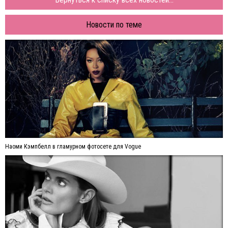
Новости по теме
Наоми Кэмпбелл в гламурном фотосете для Vogue