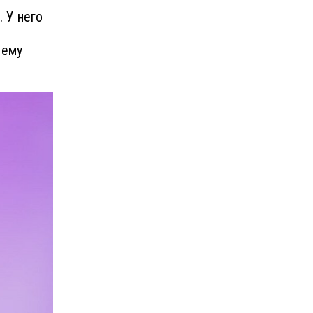
. У него
 ему