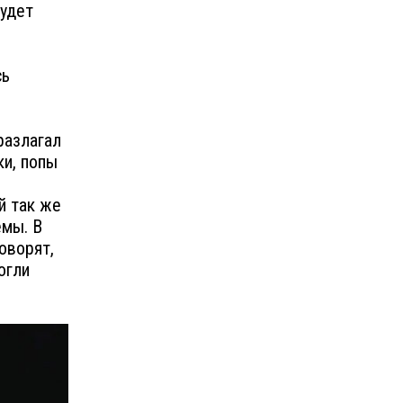
будет
сь
разлагал
ки, попы
й так же
емы. В
оворят,
огли