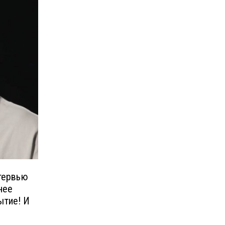
тервью
нее
ытие! И