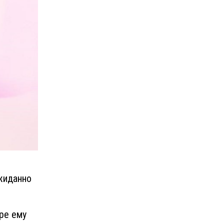
жиданно
ре ему