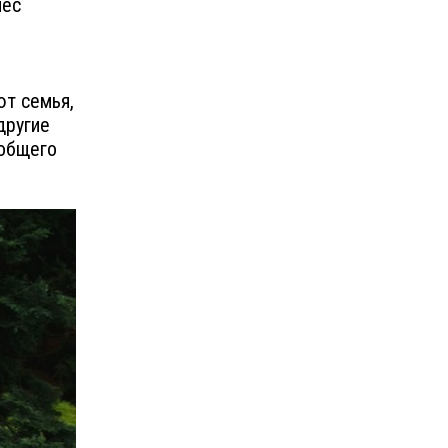
нес
я
ют семья,
 другие
 общего