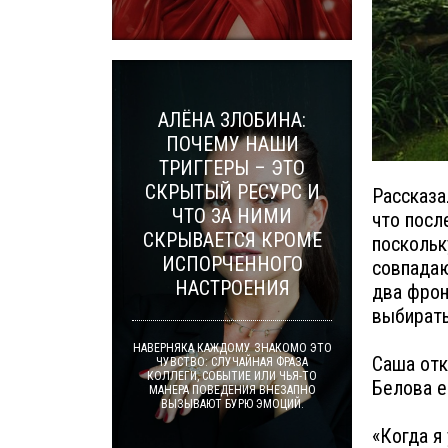
АЛЁНА ЗЛОБИНА:
ПОЧЕМУ НАШИ
ТРИГГЕРЫ – ЭТО
СКРЫТЫЙ РЕСУРС И
Рассказа
ЧТО ЗА НИМИ
что посл
СКРЫВАЕТСЯ КРОМЕ
поскольк
ИСПОРЧЕННОГО
совпадаю
НАСТРОЕНИЯ
два фрон
выбирать
НАВЕРНЯКА КАЖДОМУ ЗНАКОМО ЭТО
Саша отк
ЧУВСТВО: СЛУЧАЙНАЯ ФРАЗА
КОЛЛЕГИ, СОБЫТИЕ ИЛИ ЧЬЯ-ТО
Белова е
МАНЕРА ПОВЕДЕНИЯ ВНЕЗАПНО
ВЫЗЫВАЮТ БУРЮ ЭМОЦИЙ.
«Когда я 