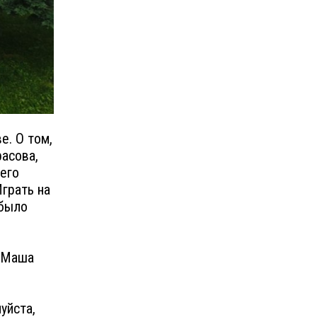
е. О том,
расова,
него
грать на
 было
о Маша
луйста,