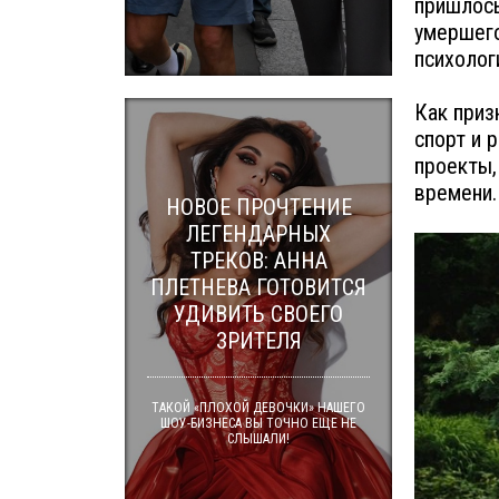
пришлось
умершего
психолог
Как приз
спорт и р
проекты,
времени.
НОВОЕ ПРОЧТЕНИЕ
ЛЕГЕНДАРНЫХ
ТРЕКОВ: АННА
ПЛЕТНЕВА ГОТОВИТСЯ
УДИВИТЬ СВОЕГО
ЗРИТЕЛЯ
ТАКОЙ «ПЛОХОЙ ДЕВОЧКИ» НАШЕГО
ШОУ-БИЗНЕСА ВЫ ТОЧНО ЕЩЕ НЕ
СЛЫШАЛИ!