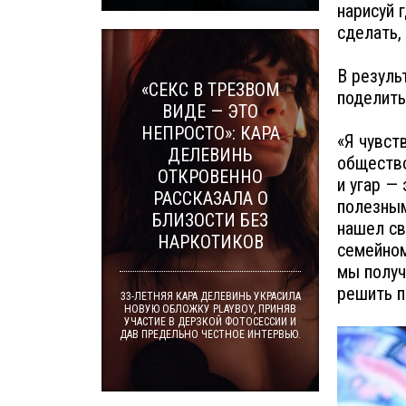
нарисуй 
сделать,
В резуль
«СЕКС В ТРЕЗВОМ
поделить
ВИДЕ — ЭТО
НЕПРОСТО»: КАРА
«Я чувст
ДЕЛЕВИНЬ
общество
ОТКРОВЕННО
и угар —
РАССКАЗАЛА О
полезным
БЛИЗОСТИ БЕЗ
нашел св
НАРКОТИКОВ
семейном
мы получ
решить п
33-ЛЕТНЯЯ КАРА ДЕЛЕВИНЬ УКРАСИЛА
НОВУЮ ОБЛОЖКУ PLAYBOY, ПРИНЯВ
УЧАСТИЕ В ДЕРЗКОЙ ФОТОСЕССИИ И
ДАВ ПРЕДЕЛЬНО ЧЕСТНОЕ ИНТЕРВЬЮ.