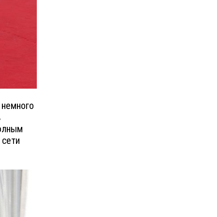
 немного
в
полным
 сети