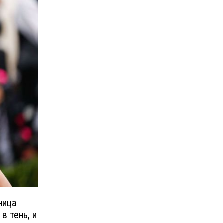
ница
в тень, и