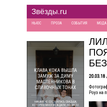
Звёзды.ru
НЬЮС
ПРОЗА
СОБЫТИЯ
МОДА
ЛИЛ
ПО
БЕ
КЛАВА КОКА ВЫШЛА
ЗАМУЖ ЗА ДИМУ
20.03.18 
МАСЛЕННИКОВА В
Фотограф
СЛИВОЧНЫХ ТОНАХ
Роуз на 
НАКАНУНЕ СОСТОЯЛАСЬ СВАДЬБА,
КОТОРУЮ МНОГИЕ ЖДАЛИ, НО МАЛО