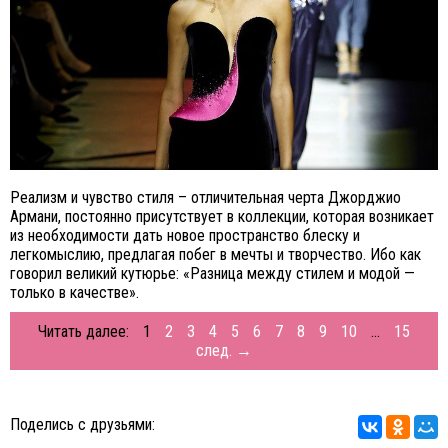
Реализм и чувство стиля – отличительная черта Джорджио
Армани, постоянно присутствует в коллекции, которая возникает
из необходимости дать новое пространство блеску и
легкомыслию, предлагая побег в мечты и творчество. Ибо как
говорил великий кутюрье: «Разница между стилем и модой —
только в качестве».
Читать далее:
1
2
3
4
5
6
7
8
9
10
...
15
след. →
Поделись с друзьями: