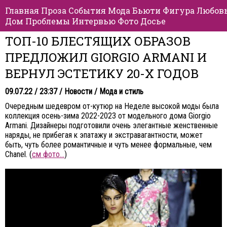
Главная
Проза
События
Мода
Бьюти
Фигура
Любов
Дом
Проблемы
Интервью
Фото
Досье
ТОП-10 БЛЕСТЯЩИХ ОБРАЗОВ
ПРЕДЛОЖИЛ GIORGIO ARMANI И
ВЕРНУЛ ЭСТЕТИКУ 20-Х ГОДОВ
09.07.22 / 23:37 /
Новости
/
Мода и стиль
Очередным шедевром от-кутюр на Неделе высокой моды была
коллекция осень-зима 2022-2023 от модельного дома Giorgio
Armani. Дизайнеры подготовили очень элегантные женственные
наряды, не прибегая к эпатажу и экстравагантности, может
быть, чуть более романтичные и чуть менее формальные, чем
Chanel. (
см фото…
)