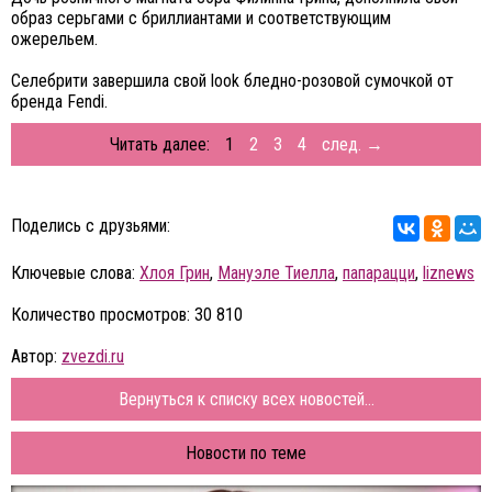
образ серьгами с бриллиантами и соответствующим
ожерельем.
Селебрити завершила свой look бледно-розовой сумочкой от
бренда Fendi.
Читать далее:
1
2
3
4
след. →
Поделись с друзьями:
Ключевые слова:
Хлоя Грин
,
Мануэле Тиелла
,
папарацци
,
liznews
Количество просмотров: 30 810
Автор:
zvezdi.ru
Вернуться к списку всех новостей...
Новости по теме