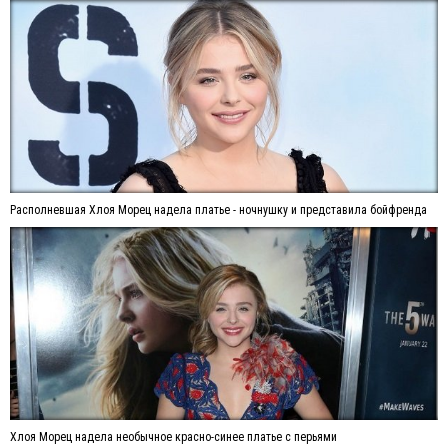
Располневшая Хлоя Морец надела платье - ночнушку и представила бойфренда
Хлоя Морец надела необычное красно-синее платье с перьями