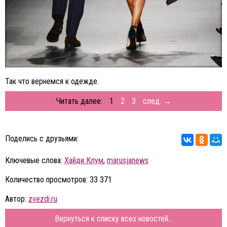
Так что вернемся к одежде.
Читать далее:
1
2
3
след. →
Поделись с друзьями:
Ключевые слова:
Хайди Клум
,
marusjanews
Количество просмотров: 33 371
Автор:
zvezdi.ru
Вернуться к списку всех новостей...