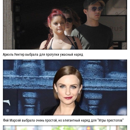
Ариэль Уинтер выбрала для прогулки ужасный наряд
Фей Марсей выбрала очень простой, но элегантный наряд для "Игры престолов"