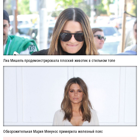
Лиа Мишель продемонстрировала плоский животик в стильном топе
Обворожительная Мария Менунос примерила железный пояс