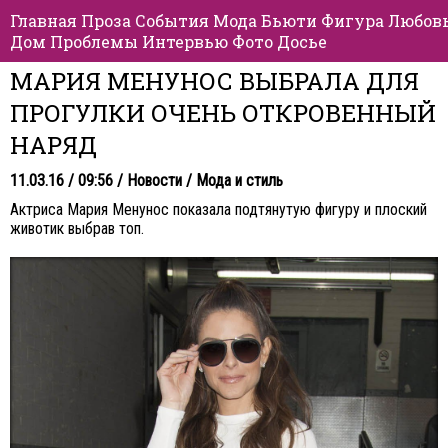
Главная
Проза
События
Мода
Бьюти
Фигура
Любов
Дом
Проблемы
Интервью
Фото
Досье
МАРИЯ МЕНУНОС ВЫБРАЛА ДЛЯ
ПРОГУЛКИ ОЧЕНЬ ОТКРОВЕННЫЙ
НАРЯД
11.03.16 / 09:56 /
Новости
/
Мода и стиль
Актриса Мария Менунос показала подтянутую фигуру и плоский
животик выбрав топ.