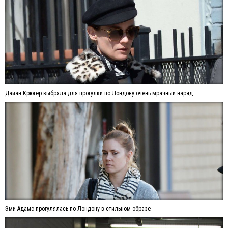
Дайан Крюгер выбрала для прогулки по Лондону очень мрачный наряд
Эми Адамс прогулялась по Лондону в стильном образе