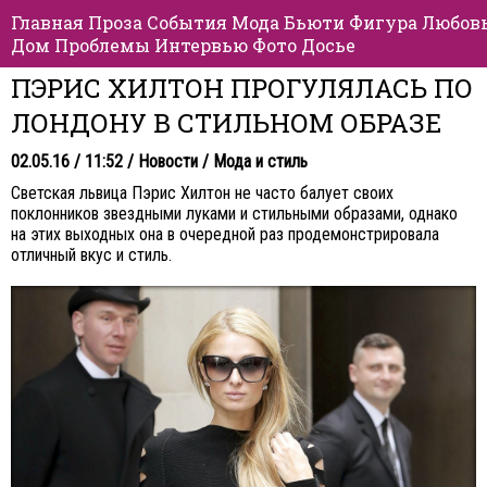
Главная
Проза
События
Мода
Бьюти
Фигура
Любов
Дом
Проблемы
Интервью
Фото
Досье
ПЭРИС ХИЛТОН ПРОГУЛЯЛАСЬ ПО
ЛОНДОНУ В СТИЛЬНОМ ОБРАЗЕ
02.05.16 / 11:52 /
Новости
/
Мода и стиль
Светская львица Пэрис Хилтон не часто балует своих
поклонников звездными луками и стильными образами, однако
на этих выходных она в очередной раз продемонстрировала
отличный вкус и стиль.