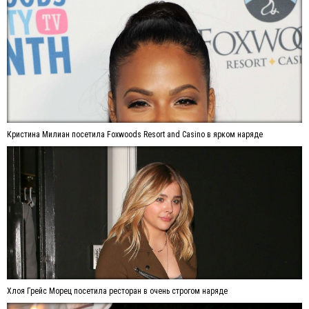
Кристина Милиан посетила Foxwoods Resort and Casino в ярком наряде
Хлоя Грейс Морец посетила ресторан в очень строгом наряде