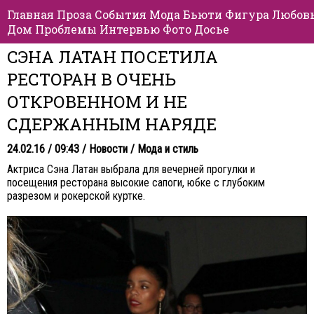
Главная
Проза
События
Мода
Бьюти
Фигура
Любов
Дом
Проблемы
Интервью
Фото
Досье
СЭНА ЛАТАН ПОСЕТИЛА
РЕСТОРАН В ОЧЕНЬ
ОТКРОВЕННОМ И НЕ
СДЕРЖАННЫМ НАРЯДЕ
24.02.16 / 09:43 /
Новости
/
Мода и стиль
Актриса Сэна Латан выбрала для вечерней прогулки и
посещения ресторана высокие сапоги, юбке с глубоким
разрезом и рокерской куртке.