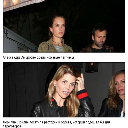
Алессандра Амбросио одела кожаные леггинсы
Лори Энн Локлин посетила ресторан в образе, который подошел бы для
переговоров